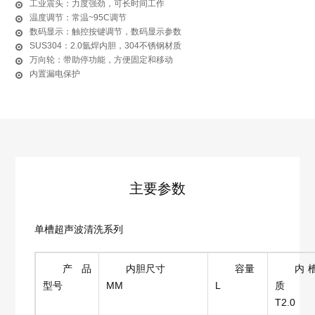
工业震头：力度强劲，可长时间工作
温度调节：常温~95C调节
数码显示：触控按键调节，数码显示参数
SUS304：2.0氩焊内胆，304不锈钢材质
万向轮：带助停功能，方便固定和移动
内置漏电保护
主要参数
单槽超声波清洗系列
产品
内胆尺寸
容量
内
型号
MM
L
质
T2.0