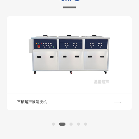
PN-
1200*500*800
480
SU
S960F
PN-
1000*800*700
560
SU
S900F
PN-
1000*900*600
540
SU
S1108F
PN-
1000*800*800
640
SU
S1120F
PN-
1000*1000*800
800
SU
S1132F
三槽超声波清洗机
PN-
1200*1000*800
960
SU
S1144F
PN-
1500*1000*1000
1500
SU