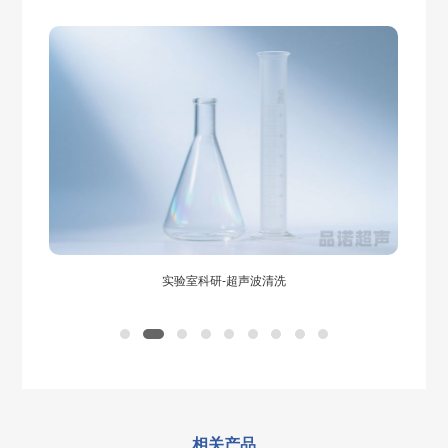
S360F
S1120
PN-
700*500*500
175
SU
PN-
1000*1000*800
800
SUS
S480F
S1132
PN-
700*550*500
193
SU
PN-
1200*1000*800
960
SUS
S481F
S1144
PN-
800*600*550
264
SU
PN-
1500*1000*1000
1500
SUS
S600F
S1216
PN-
800*600*600
288
SU
S601F
实验室科研-超声波清洗
PN-
1000*600*600
360
SU
S720F
PN-
1500*700*400
420
SU
S840F
相关产品