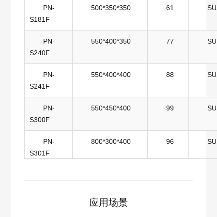
PN-
500*350*350
61
SU
PN-
800*600*600
288
SUS
S181F
S601
PN-
550*400*350
77
SU
PN-
1000*600*600
360
SUS
S240F
S720
PN-
550*400*400
88
SU
PN-
1500*700*400
420
SUS
S241F
S840
PN-
550*450*400
99
SU
PN-
1200*500*800
480
SUS
S300F
S960
PN-
800*300*400
96
SU
PN-
1000*800*700
560
SUS
S301F
S900
PN-
600*450*400
108
SU
PN-
1000*900*600
540
SUS
S302F
S1108
应用场景
PN-
600*500*450
135
SU
PN-
1000*800*800
640
SUS