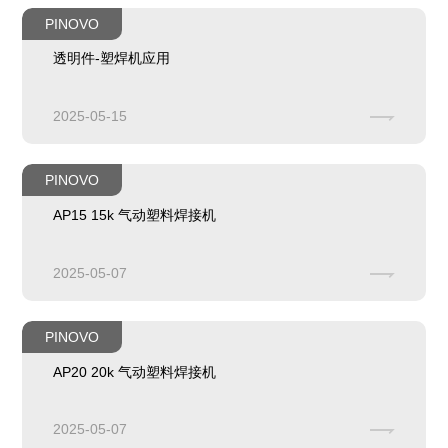
PINOVO
透明件-塑焊机应用
2025-05-15
PINOVO
AP15 15k 气动塑料焊接机
2025-05-07
PINOVO
AP20 20k 气动塑料焊接机
2025-05-07