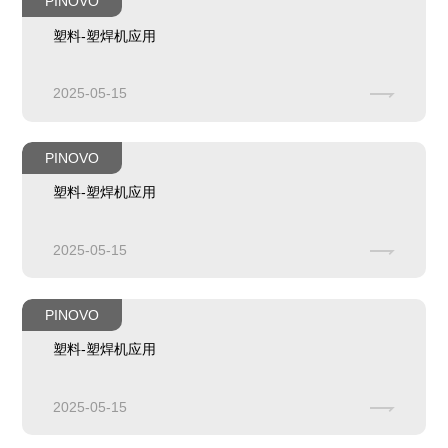
PINOVO
塑料-塑焊机应用
2025-05-15
PINOVO
塑料-塑焊机应用
2025-05-15
PINOVO
塑料-塑焊机应用
2025-05-15