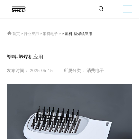
首页
>
行业应用
>
消费电子
>
> 塑料-塑焊机应用
塑料-塑焊机应用
发布时间： 2025-05-15
所属分类： 消费电子